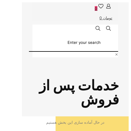
0
0
تومان 0
✕
خدمات پس از
فروش
در حال آماده سازی این بخش هستیم